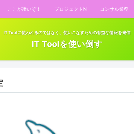
ここが凄いぞ！
プロジェクトN
コンサル業務
IT Toolに使われるのではなく、使いこなすための有益な情報を発信
IT Toolを使い倒す
定