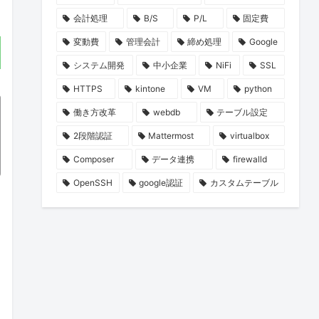
会計処理
B/S
P/L
固定費
変動費
管理会計
締め処理
Google
システム開発
中小企業
NiFi
SSL
HTTPS
kintone
VM
python
働き方改革
webdb
テーブル設定
2段階認証
Mattermost
virtualbox
Composer
データ連携
firewalld
OpenSSH
google認証
カスタムテーブル