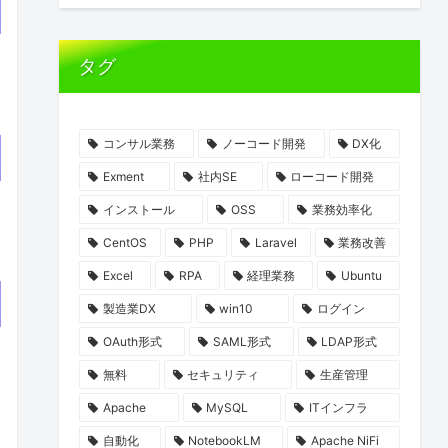
タグ
コンサル業務
ノーコード開発
DX化
Exment
社内SE
ローコード開発
インストール
OSS
業務効率化
CentOS
PHP
Laravel
業務改善
Excel
RPA
経理業務
Ubuntu
製造業DX
win10
ログイン
OAuth形式
SAML形式
LDAP形式
無料
セキュリティ
生産管理
Apache
MySQL
ITインフラ
自動化
NotebookLM
Apache NiFi