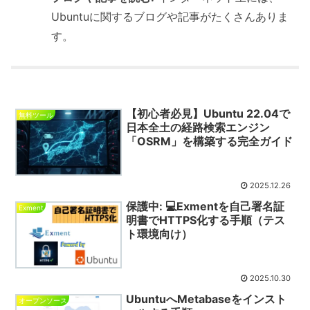
Ubuntuに関するブログや記事がたくさんありま
す。
【初心者必見】Ubuntu 22.04で
無料ツール
日本全土の経路検索エンジン
「OSRM」を構築する完全ガイド
2025.12.26
保護中: 💻Exmentを自己署名証
Exment
明書でHTTPS化する手順（テス
ト環境向け）
2025.10.30
UbuntuへMetabaseをインスト
オープンソース