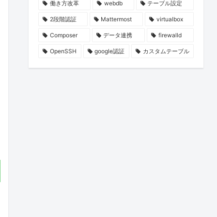
働き方改革
webdb
テーブル設定
2段階認証
Mattermost
virtualbox
Composer
データ連携
firewalld
OpenSSH
google認証
カスタムテーブル