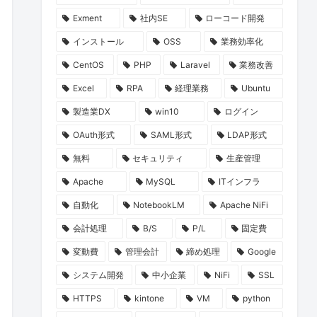
Exment
社内SE
ローコード開発
インストール
OSS
業務効率化
CentOS
PHP
Laravel
業務改善
Excel
RPA
経理業務
Ubuntu
製造業DX
win10
ログイン
OAuth形式
SAML形式
LDAP形式
無料
セキュリティ
生産管理
Apache
MySQL
ITインフラ
自動化
NotebookLM
Apache NiFi
会計処理
B/S
P/L
固定費
変動費
管理会計
締め処理
Google
システム開発
中小企業
NiFi
SSL
HTTPS
kintone
VM
python