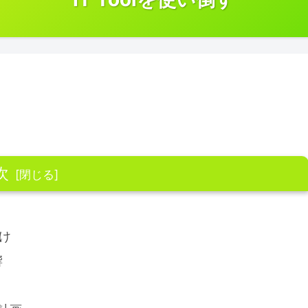
次
づけ
響