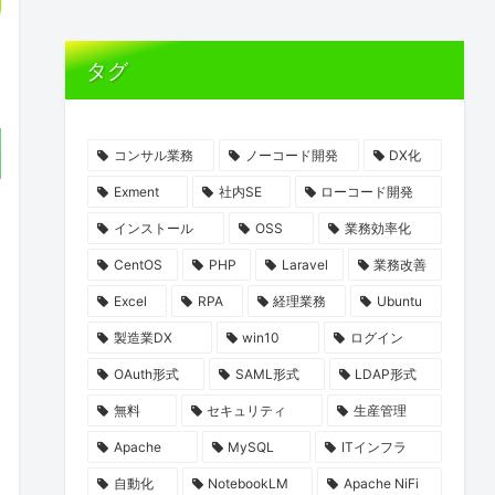
タグ
コンサル業務
ノーコード開発
DX化
Exment
社内SE
ローコード開発
インストール
OSS
業務効率化
CentOS
PHP
Laravel
業務改善
Excel
RPA
経理業務
Ubuntu
製造業DX
win10
ログイン
OAuth形式
SAML形式
LDAP形式
無料
セキュリティ
生産管理
Apache
MySQL
ITインフラ
自動化
NotebookLM
Apache NiFi