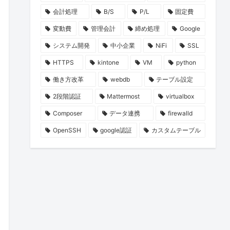
会計処理
B/S
P/L
固定費
変動費
管理会計
締め処理
Google
システム開発
中小企業
NiFi
SSL
HTTPS
kintone
VM
python
働き方改革
webdb
テーブル設定
2段階認証
Mattermost
virtualbox
Composer
データ連携
firewalld
OpenSSH
google認証
カスタムテーブル