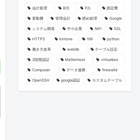
会計処理
B/S
P/L
固定費
変動費
管理会計
締め処理
Google
システム開発
中小企業
NiFi
SSL
HTTPS
kintone
VM
python
働き方改革
webdb
テーブル設定
2段階認証
Mattermost
virtualbox
Composer
データ連携
firewalld
OpenSSH
google認証
カスタムテーブル