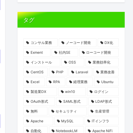
タグ
コンサル業務
ノーコード開発
DX化
Exment
社内SE
ローコード開発
インストール
OSS
業務効率化
CentOS
PHP
Laravel
業務改善
Excel
RPA
経理業務
Ubuntu
製造業DX
win10
ログイン
OAuth形式
SAML形式
LDAP形式
無料
セキュリティ
生産管理
Apache
MySQL
ITインフラ
自動化
NotebookLM
Apache NiFi