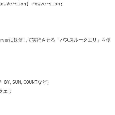
wVersion] rowversion;
erverに送信して実行させる「
パススルークエリ
」を使
P BY
,
SUM
,
COUNT
など）
クエリ
リ