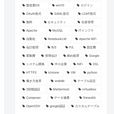
製造業DX
win10
ログイン
OAuth形式
SAML形式
LDAP形式
無料
セキュリティ
生産管理
Apache
MySQL
ITインフラ
自動化
NotebookLM
Apache NiFi
会計処理
B/S
P/L
固定費
変動費
管理会計
締め処理
Google
システム開発
中小企業
NiFi
SSL
HTTPS
kintone
VM
python
働き方改革
webdb
テーブル設定
2段階認証
Mattermost
virtualbox
Composer
データ連携
firewalld
OpenSSH
google認証
カスタムテーブル