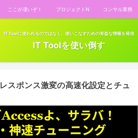
ここが凄いぞ！
プロジェクトN
コンサル業務
IT Toolに使われるのではなく、使いこなすための有益な情報を発信
IT Toolを使い倒す
が遅い！レスポンス激変の高速化設定とチュ