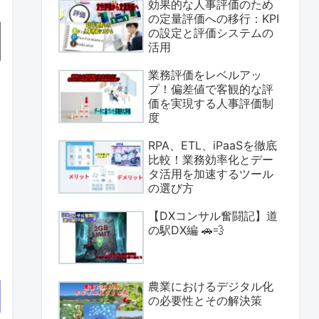
効果的な人事評価のため
の定量評価への移行：KPI
の設定と評価システムの
活用
業務評価をレベルアッ
プ！偏差値で客観的な評
価を実現する人事評価制
度
RPA、ETL、iPaaSを徹底
比較！業務効率化とデー
タ活用を加速するツール
の選び方
【DXコンサル奮闘記】道
の駅DX編 🚗💨
農業におけるデジタル化
の必要性とその解決策