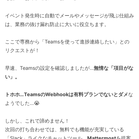
イベント発生時に自動でメールやメッセージが飛ぶ仕組み
は、業務の抜け漏れ防止に大いに役立ちます。
ここで専務から「Teamsを使って進捗連絡したい」との
リクエストが！
早速、Teamsの設定を確認しましたが…
無情な「項目がな
い」。
トホホ…TeamsのWebhookは有料プランでないとダメ
な
ようでした…😭
しかし、これで諦めません！
次回の打ち合わせでは、無料でも機能が充実している
「Slack」ライクなチャットツール、
Mattermost
を提案