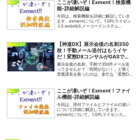
Wordのような直感的な操作性で、作業効
ここが凄いぞ！Exment！検索機
Exment
率を大幅にアップ。高度なカスタマイズ
能-詳細解説編
も可能です。
今回は、検索機能を詳細に解説していき
ます。exmentについて。1.GPLライセン
ス2.webdb3.ノーコードシステム
4.DevOps株式会社カジトリさんが提供し
ているオープンソースソフトウェアで
す。
【神速DX】展示会後の名刺350
コンサル業務
枚！手動メール送付はもうイヤ
だ！変態DXコンサルがGASで実
現した爆速自動化の舞台裏
展示会後の名刺、手動で350件メール送
ってませんか？「時間がない！」と嘆く
営業課長を救ったのは、多忙な「変態DX
コンサル」とGoogle Apps
Script（GAS）だった！たった3〜5万円
で実現した爆速メール自動化の全工程
ここが凄いぞ！Exment！ファイ
Exment
と、少しのユーモアを交えてご紹介しま
ル機能-詳細解説編
す。
今回は、添付ファイルとファイルの違い
について詳細に解説していきます。
exmentについて。1.GPLライセンス
2.webdb3.ノーコードシステム
4.DevOps株式会社カジトリさんが提供し
ているオープンソースソフトウェアで
す。