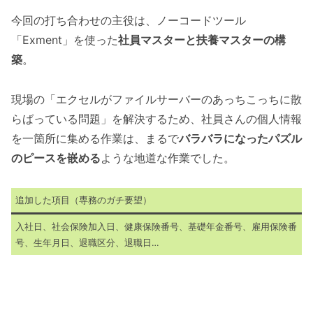
今回の打ち合わせの主役は、ノーコードツール
「Exment」を使った
社員マスターと扶養マスターの構
築
。
現場の「エクセルがファイルサーバーのあっちこっちに散
らばっている問題」を解決するため、社員さんの個人情報
を一箇所に集める作業は、まるで
バラバラになったパズル
のピースを嵌める
ような地道な作業でした。
追加した項目（専務のガチ要望）
入社日、社会保険加入日、健康保険番号、基礎年金番号、雇用保険番
号、生年月日、退職区分、退職日…