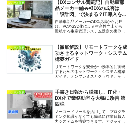
【DXコンサル奮闘記】自動車部
コンサル業務
品メーカー編🚗💨DXの成否は
「設計図」で決まる？IT導入を家
づくりに例えて解説
自動車部品メーカーのDX現場からお届
け。PCのSSD化による生産性向上から、
難航する生産管理システム選定の裏側ま
で。なぜ「技術」があっても「システ
ム」は作れないのか？社長の疑問にITコ
ンサルタントが「家づくりの工程」で答
【徹底解説】リモートワークを成
コンサル業務
えた納得の理由とは。
功させるネットワーク・システム
構築ガイド
リモートワークを安全かつ効率的に実現
するためのネットワーク・システム構築
ガイド。オンプレミスとクラウド、それ
ぞれの環境で押さえるべきセキュリティ
対策、認証、デバイス管理、コスト管理
のポイントを網羅的に解説。DX推進に必
手書き日報から脱却し、IT化・
コンサル業務
須の安定したリモート環境構築のヒント
DX化で業務効率を大幅に改善 第
がここに！
四弾
ノーコードツールを活用して、プログラ
ミング知識がなくても簡単に作業日報入
力システムを構築できます。アジャイル
開発やDevOps開発に最適で、短期間で
のサービスインが可能です。Excelや