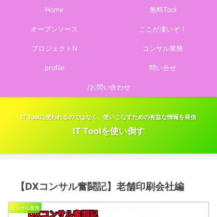
Home
無料Tool
オープンソース
ここが凄いぞ！
プロジェクトN
コンサル業務
profile
問い合せ
/お問い合わせ
IT Toolに使われるのではなく、使いこなすための有益な情報を発信
IT Toolを使い倒す
【DXコンサル奮闘記】老舗印刷会社編
コンサル業務