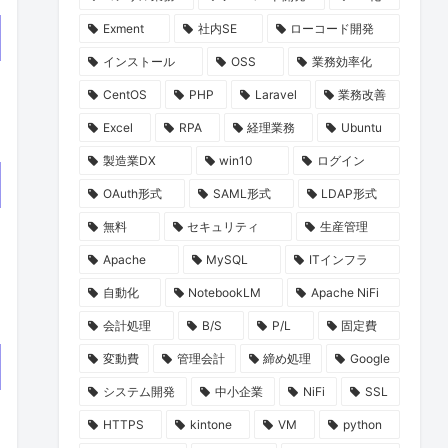
Exment
社内SE
ローコード開発
インストール
OSS
業務効率化
CentOS
PHP
Laravel
業務改善
Excel
RPA
経理業務
Ubuntu
製造業DX
win10
ログイン
OAuth形式
SAML形式
LDAP形式
無料
セキュリティ
生産管理
Apache
MySQL
ITインフラ
自動化
NotebookLM
Apache NiFi
会計処理
B/S
P/L
固定費
変動費
管理会計
締め処理
Google
システム開発
中小企業
NiFi
SSL
HTTPS
kintone
VM
python