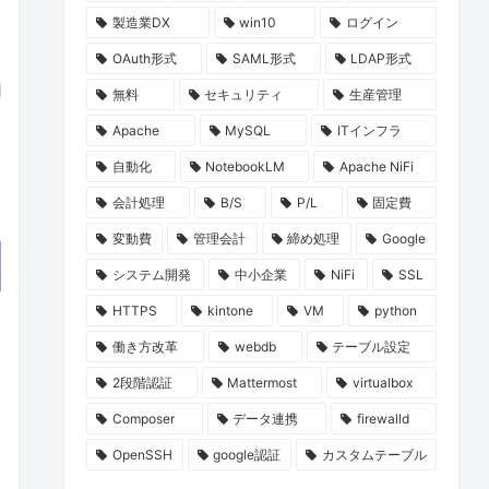
製造業DX
win10
ログイン
OAuth形式
SAML形式
LDAP形式
無料
セキュリティ
生産管理
Apache
MySQL
ITインフラ
自動化
NotebookLM
Apache NiFi
会計処理
B/S
P/L
固定費
変動費
管理会計
締め処理
Google
システム開発
中小企業
NiFi
SSL
HTTPS
kintone
VM
python
働き方改革
webdb
テーブル設定
2段階認証
Mattermost
virtualbox
Composer
データ連携
firewalld
OpenSSH
google認証
カスタムテーブル