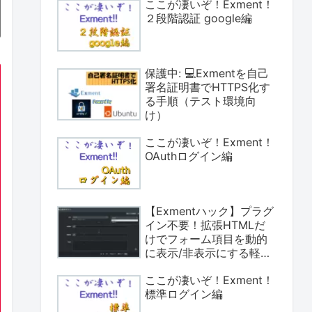
ここが凄いぞ！Exment！
２段階認証 google編
保護中: 💻Exmentを自己
署名証明書でHTTPS化す
る手順（テスト環境向
け）
ここが凄いぞ！Exment！
OAuthログイン編
【Exmentハック】プラグ
イン不要！拡張HTMLだ
けでフォーム項目を動的
に表示/非表示にする軽量
アプローチ
ここが凄いぞ！Exment！
標準ログイン編