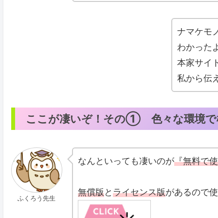
ナマケモ
わかった
本家サイ
私から伝
ここが凄いぞ！その① 色々な環境で
なんといっても凄いのが
『無料で使
無償版
と
ライセンス版
があるので使
ふくろう先生