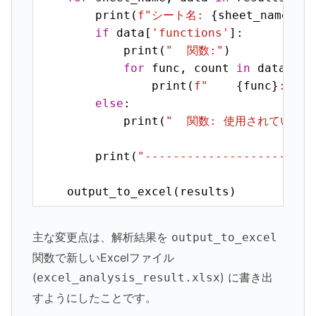
        print(
f"シート名: 
{sheet_name}
"
)

if
 data[
'functions'
]:

            print(
"  関数:"
)

for
 func, count 
in
 data[
'fu
                print(
f"    
{func}
: 
{co
else
:

            print(
"  関数: 使用されていませ
        print(
"------------------------
    output_to_excel(results)
主な変更点は、解析結果を
output_to_excel
関数で新しいExcelファイル
(
) に書き出
excel_analysis_result.xlsx
すようにしたことです。