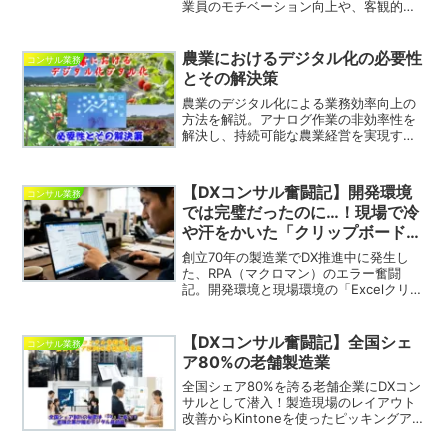
業員のモチベーション向上や、客観的な
人事評価の実現に役立ちます。
農業におけるデジタル化の必要性
コンサル業務
とその解決策
農業のデジタル化による業務効率向上の
方法を解説。アナログ作業の非効率性を
解決し、持続可能な農業経営を実現する
デジタルツールの導入について詳しく説
明します。
【DXコンサル奮闘記】開発環境
コンサル業務
では完璧だったのに…！現場で冷
や汗をかいた「クリップボードの
罠」
創立70年の製造業でDX推進中に発生し
た、RPA（マクロマン）のエラー奮闘
記。開発環境と現場環境の「Excelクリッ
プボード」の罠とは？失敗を信頼に変え
るDXコンサルのリアルな舞台裏を公開し
ます。
【DXコンサル奮闘記】全国シェ
コンサル業務
ア80%の老舗製造業
全国シェア80%を誇る老舗企業にDXコン
サルとして潜入！製造現場のレイアウト
改善からKintoneを使ったピッキングアプ
リ開発、複雑怪奇な送料・重量計算のデ