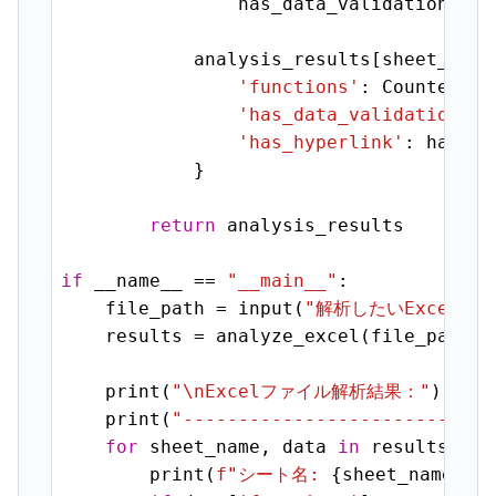
                has_data_validation = 
T
            analysis_results[sheet_name]
'functions'
: Counter(fu
'has_data_validation'
: 
'has_hyperlink'
: has_hy
            }

return
 analysis_results

if
 __name__ == 
"__main__"
:

    file_path = input(
"解析したいExcelフ
    results = analyze_excel(file_path)

    print(
"\nExcelファイル解析結果："
)

    print(
"------------------------"
)

for
 sheet_name, data 
in
 results.item
        print(
f"シート名: 
{sheet_name}
"
)
