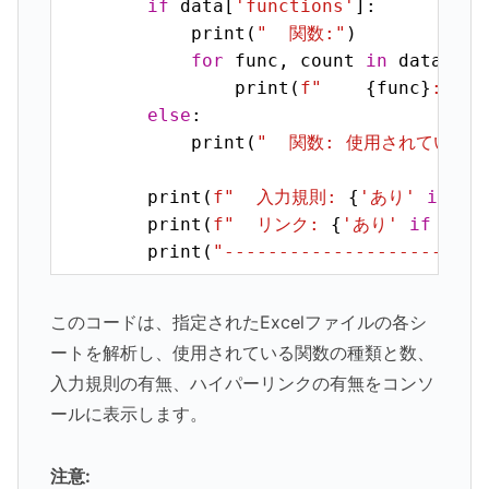
if
 data[
'functions'
]:

            print(
"  関数:"
)

for
 func, count 
in
 data[
'fu
                print(
f"    
{func}
: 
{co
else
:

            print(
"  関数: 使用されていませ
        print(
f"  入力規則: 
{
'あり'
if
 da
        print(
f"  リンク: 
{
'あり'
if
 data
        print(
"------------------------
このコードは、指定されたExcelファイルの各シ
ートを解析し、使用されている関数の種類と数、
入力規則の有無、ハイパーリンクの有無をコンソ
ールに表示します。
注意: