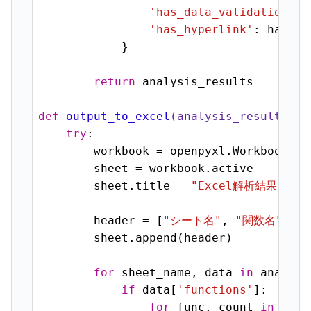
'has_data_validation'
: 
'has_hyperlink'
: has_hy
            }

return
 analysis_results

def
output_to_excel
(analysis_results, o
try
:

        workbook = openpyxl.Workbook()

        sheet = workbook.active

        sheet.title = 
"Excel解析結果"
        header = [
"シート名"
, 
"関数名"
, 
"
        sheet.append(header)

for
 sheet_name, data 
in
 analysi
if
 data[
'functions'
]:

for
 func, count 
in
 data