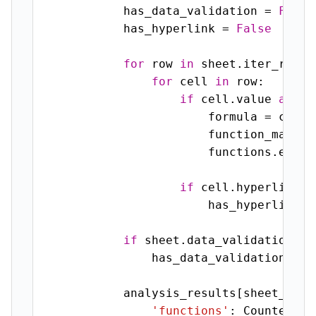
            has_data_validation = 
False
            has_hyperlink = 
False
for
 row 
in
 sheet.iter_rows()
for
 cell 
in
 row:

if
 cell.value 
and
 i
                        formula = cell.
                        function_matche
                        functions.exten
if
 cell.hyperlink:

                        has_hyperlink =
if
 sheet.data_validations:

                has_data_validation = 
T
            analysis_results[sheet_name]
'functions'
: Counter(fu