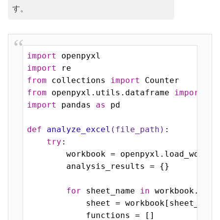
す。
import
import
from
 collections 
import
from
 openpyxl.utils.dataframe 
import
import
 pandas 
as
 pd

def
analyze_excel
(file_path)
:
try
:

        workbook = openpyxl.load_workboo
        analysis_results = {}

for
 sheet_name 
in
 workbook.sheet
            sheet = workbook[sheet_name]
            functions = []
