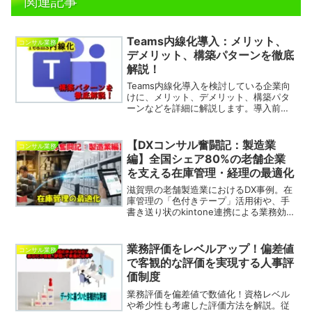
関連記事
Teams内線化導入：メリット、
コンサル業務
デメリット、構築パターンを徹底
解説！
Teams内線化導入を検討している企業向
けに、メリット、デメリット、構築パタ
ーンなどを詳細に解説します。導入前に
知っておくべきポイントを網羅している
ので、スムーズな導入の参考資料として
ご活用ください。
【DXコンサル奮闘記：製造業
コンサル業務
編】全国シェア80%の老舗企業
を支える在庫管理・経理の最適化
滋賀県の老舗製造業におけるDX事例。在
庫管理の「色付きテープ」活用術や、手
書き送り状のkintone連携による業務効率
化、弥生販売の運用改善について詳しく
解説します。
業務評価をレベルアップ！偏差値
コンサル業務
で客観的な評価を実現する人事評
価制度
業務評価を偏差値で数値化！資格レベル
や希少性も考慮した評価方法を解説。従