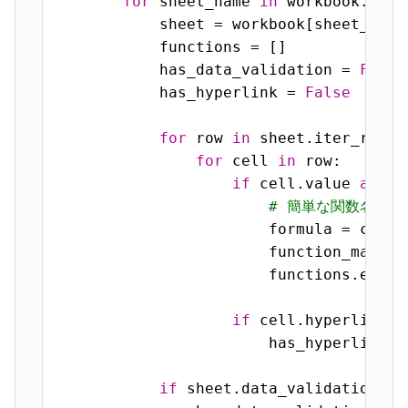
for
 sheet_name 
in
 workbook.sheet
            sheet = workbook[sheet_name]
            functions = []

            has_data_validation = 
False
            has_hyperlink = 
False
for
 row 
in
 sheet.iter_rows()
for
 cell 
in
 row:

if
 cell.value 
and
 i
# 簡単な関数名の
                        formula = cell.
                        function_matche
                        functions.exten
if
 cell.hyperlink:

                        has_hyperlink =
if
 sheet.data_validations:
