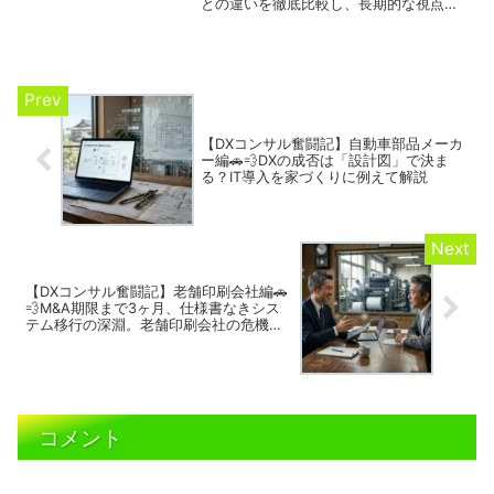
との違いを徹底比較し、長期的な視点か
らコスト削減効果を解説。初期費用やラ
ンニングコスト、データ保存量など、
様々な角度から分析。自社に合ったクラ
ウドサービスを選ぶためのヒントが満載
です。#Nextcloud #Collabora Online
#Office365 #コスト削減 #クラウドサー
ビス
【DXコンサル奮闘記】自動車部品メーカ
ー編🚗💨DXの成否は「設計図」で決ま
る？IT導入を家づくりに例えて解説
【DXコンサル奮闘記】老舗印刷会社編🚗
💨M&A期限まで3ヶ月、仕様書なきシス
テム移行の深淵。老舗印刷会社の危機を
救う「心のビタミン」と裏の備え
コメント