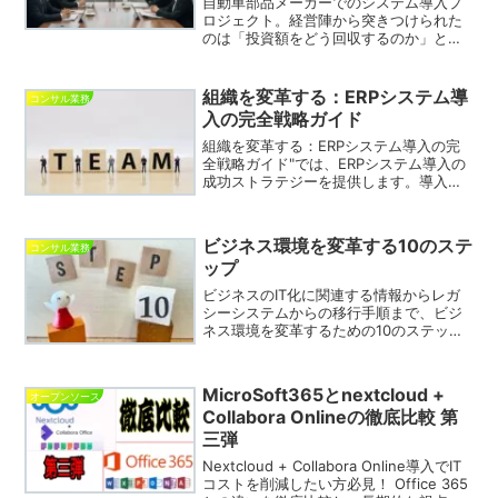
自動車部品メーカーでのシステム導入プ
ロジェクト。経営陣から突きつけられた
のは「投資額をどう回収するのか」とい
うシビアな問い。インフラ維持か、それ
とも投資か？DXコンサルの葛藤と学び。
組織を変革する：ERPシステム導
コンサル業務
入の完全戦略ガイド
組織を変革する：ERPシステム導入の完
全戦略ガイド"では、ERPシステム導入の
成功ストラテジーを提供します。導入費
用の抑制、プロジェクト管理、オペレー
ション、ベンダー選択、データマイグレ
ーション、ユーザーの抵抗対策、カスタ
ビジネス環境を変革する10のステ
コンサル業務
マイズ、IT知識の獲得、システム適合性
ップ
の評価、外部コンサルタントとの協業に
ついて詳細に語ります。あなたの組織を
ビジネスのIT化に関連する情報からレガ
次のレベルへ導くための一手を提供しま
シーシステムからの移行手順まで、ビジ
す。
ネス環境を変革するための10のステップ
を包括的に解説します。
MicroSoft365とnextcloud +
オープンソース
Collabora Onlineの徹底比較 第
三弾
Nextcloud + Collabora Online導入でIT
コストを削減したい方必見！ Office 365