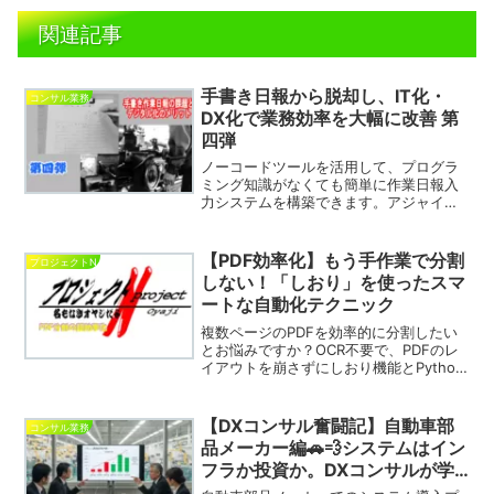
関連記事
手書き日報から脱却し、IT化・
コンサル業務
DX化で業務効率を大幅に改善 第
四弾
ノーコードツールを活用して、プログラ
ミング知識がなくても簡単に作業日報入
力システムを構築できます。アジャイル
開発やDevOps開発に最適で、短期間で
のサービスインが可能です。Excelや
Wordのような直感的な操作性で、作業効
【PDF効率化】もう手作業で分割
プロジェクトN
率を大幅にアップ。高度なカスタマイズ
しない！「しおり」を使ったスマ
も可能です。
ートな自動化テクニック
複数ページのPDFを効率的に分割したい
とお悩みですか？OCR不要で、PDFのレ
イアウトを崩さずにしおり機能とPython
を活用した自動分割術を解説。あなたの
PDF管理を劇的に効率化する目からウロ
コの方法をご紹介します。
【DXコンサル奮闘記】自動車部
コンサル業務
品メーカー編🚗💨システムはイン
フラか投資か。DXコンサルが学
んだ「経営のモノサシ」