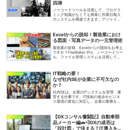
四弾
ノーコードツールを活用して、プログラ
ミング知識がなくても簡単に作業日報入
力システムを構築できます。アジャイル
開発やDevOps開発に最適で、短期間で
のサービスインが可能です。Excelや
Wordのような直感的な操作性で、作業効
Excelからの脱却！製造業におけ
コンサル業務
率を大幅にアップ。高度なカスタマイズ
る図面・写真データの一元管理術
も可能です。
製造業の皆様、Excelからの脱却をお考え
ですか？FileMaker Pro、ノーコードツー
ル、ファイル管理システムを活用して、
図面・写真データを一元管理し、業務効
率化と事業成長を実現しましょう。本記
事では、Excelの限界、FileMaker Proと
IT戦略の要！
コンサル業務
ノーコードツールのメリット・デメリッ
なぜ社内SEが企業に不可欠なの
ト、ファイル管理システムの機能一覧、
か？
まとめなどを詳しく解説しています。製
造業の皆様、ぜひ参考にしてみてくださ
社内SEは、企業のITシステムを管理・運
い。
営する仕事です。IT技術の進歩やビジネ
ス環境の変化に対応し、企業の業務を効
率化したり、セキュリティを強化した
り、コミュニケーションを円滑にしたり
するスキルが求められます。
【DXコンサル奮闘記】自動車部
コンサル業務
品メーカー編🚗💨DXの成否は
「設計図」で決まる？IT導入を家