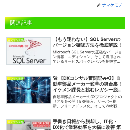
ナマケモノ
関連記事
【もう迷わない】SQL Serverの
コンサル業務
バージョン確認方法を徹底解説！
Microsoft SQL Serverの正確なバージョ
ン情報、エディション、そして適用され
ているサービスパックレベルを把握する
ことは、トラブルシューティング、互換
性の確認、および適切なサポートの利用
のために不可欠です。この記事では、
🚀 【DXコンサル奮闘記🚗💨】自
コンサル業務
SQL...
動車部品メーカー変革の舞台裏！
イケメン課長と挑むレガシー脱却
プロジェクト
自動車部品メーカーのDXプロジェクトの
リアルを公開！ERP導入、サーバー刷
新、フリーアドレス化、そしてWeb戦略
まで。イケメン課長とタッグを組むDXコ
ンサルの奮闘記。現場で起こる予期せぬ
課題と、それを乗り越えるスピード感あ
手書き日報から脱却し、IT化・
コンサル業務
ふれる対応策を徹底解説。あなたの会社
DX化で業務効率を大幅に改善 第
のDX推進のヒントがここに！