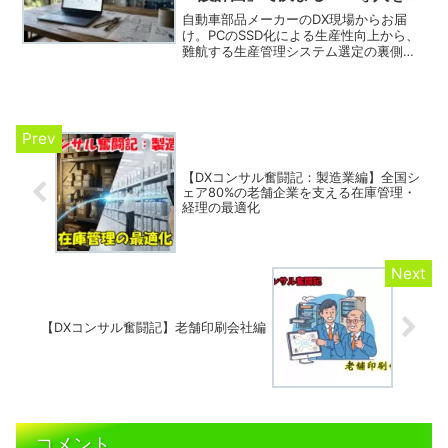
づくりに例えて解説
自動車部品メーカーのDX現場からお届
け。PCのSSD化による生産性向上から、
難航する生産管理システム選定の裏側ま
で。なぜ「技術」があっても「システ
ム」は作れないのか？社長の疑問にITコ
ンサルタントが「家づくりの工程」で答
えた納得の理由とは。
【DXコンサル奮闘記：製造業編】全国シ
ェア80%の老舗企業を支える在庫管理・
経理の最適化
【DXコンサル奮闘記】老舗印刷会社編
コメント