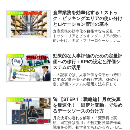
開発やDevOps開発に最適で、短期間で
のサービスインが可能です。Excelや
Wordのような直感的な操作性で、作業効
倉庫業務を効率化する！ストッ
コンサル業務
率を大幅にアップ。高度なカスタマイズ
ク・ピッキングエリアの使い分け
も可能です。
とロケーション管理の基本
倉庫業務の効率化を目指すなら必見！ス
トックエリアとピッキングエリアの賢い
使い分け、固定・フリーロケーションの
選び方、そして分かりやすいロケーショ
ン番号の設計方法を基礎から解説しま
す。コスト削減と生産性向上を実現する
効果的な人事評価のための定量評
コンサル業務
ためのヒントが満載です。
価への移行：KPIの設定と評価シ
ステムの活用
この記事では、人事評価を公平かつ透明
にする定量評価への移行方法、KPIの設
定、評価システムの活用方法を詳しく解
説します。定量評価による従業員モチベ
ーションの向上と人材育成の促進につい
て学びましょう。
🚀 【STEP 1：戦略編】月次決算
コンサル業務
を爆速化！「固定と変動」で決め
るデータソースの分け方
月次決算の遅れを解消！「変動費は実
績、固定費は流用」の暫定財務諸表作成
戦略を公開。初学者でもわかるP/L・B/S