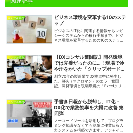
関連記事
ビジネス環境を変革する10のステ
コンサル業務
ップ
ビジネスのIT化に関連する情報からレガ
シーシステムからの移行手順まで、ビジ
ネス環境を変革するための10のステップ
を包括的に解説します。
【DXコンサル奮闘記】開発環境
コンサル業務
では完璧だったのに…！現場で冷
や汗をかいた「クリップボードの
罠」
創立70年の製造業でDX推進中に発生し
た、RPA（マクロマン）のエラー奮闘
記。開発環境と現場環境の「Excelクリッ
プボード」の罠とは？失敗を信頼に変え
るDXコンサルのリアルな舞台裏を公開し
ます。
手書き日報から脱却し、IT化・
コンサル業務
DX化で業務効率を大幅に改善 第
四弾
ノーコードツールを活用して、プログラ
ミング知識がなくても簡単に作業日報入
力システムを構築できます。アジャイル