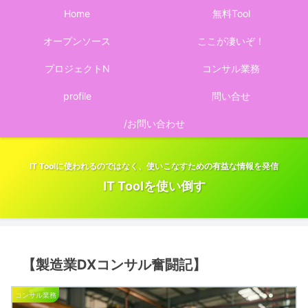
Home
無料Tool
オープンソース
ここが凄いぞ！
プロジェクトN
コンサル業務
profile
問い合せ
/お問い合わせ
IT Toolに使われるのではなく、使いこなすための有益な情報を発信
IT Toolを使い倒す
【製造業DXコンサル奮闘記】
コンサル業務