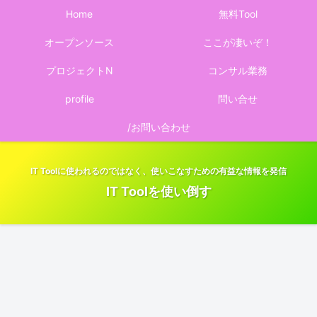
Home
無料Tool
オープンソース
ここが凄いぞ！
プロジェクトN
コンサル業務
profile
問い合せ
/お問い合わせ
IT Toolに使われるのではなく、使いこなすための有益な情報を発信
IT Toolを使い倒す