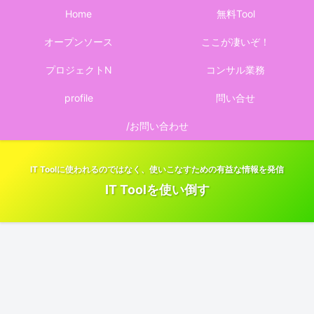
Home
無料Tool
オープンソース
ここが凄いぞ！
プロジェクトN
コンサル業務
profile
問い合せ
/お問い合わせ
IT Toolに使われるのではなく、使いこなすための有益な情報を発信
IT Toolを使い倒す