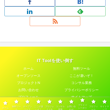
IT Toolを使い倒す
ホーム
無料ツール
オープンソース
ここが凄いぞ！
プロジェクトN
コンサル業務
お問い合わせ
プライバシーポリシー
プロフィール
サイトマップ
© 2022 IT Toolを使い倒す.
プライバ
無料ツー
オープン
ここが凄
プロジェ
コンサル
お問い合
プロフィ
サイトマ
ホーム
シーポリ
ル
ソース
いぞ！
クトN
業務
わせ
ール
ップ