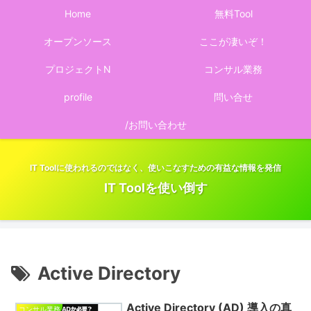
Home
無料Tool
オープンソース
ここが凄いぞ！
プロジェクトN
コンサル業務
profile
問い合せ
/お問い合わせ
IT Toolに使われるのではなく、使いこなすための有益な情報を発信
IT Toolを使い倒す
Active Directory
Active Directory (AD) 導入の真
コンサル業務