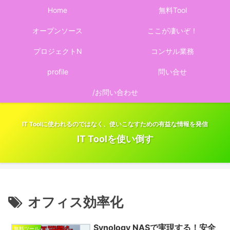
Home
無料Tool
オープンソース
ここが凄いぞ！
プロジェクトN
コンサル業務
profile
問い合せ
/お問い合わせ
IT Toolに使われるのではなく、使いこなすための有益な情報を発信
IT Toolを使い倒す
オフィス効率化
Synology NASで実現する！安全
無料ツール