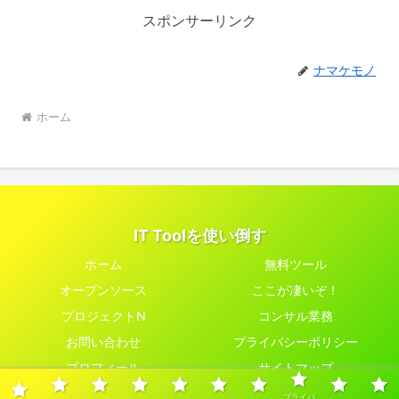
スポンサーリンク
ナマケモノ
ホーム
IT Toolを使い倒す
ホーム
無料ツール
オープンソース
ここが凄いぞ！
プロジェクトN
コンサル業務
お問い合わせ
プライバシーポリシー
プロフィール
サイトマップ
© 2022 IT Toolを使い倒す.
プライバ