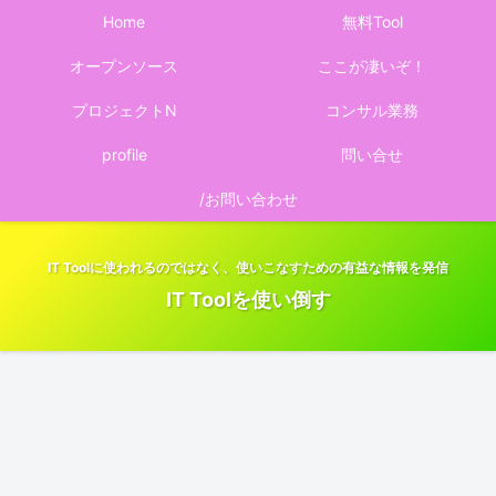
Home
無料Tool
オープンソース
ここが凄いぞ！
プロジェクトN
コンサル業務
profile
問い合せ
/お問い合わせ
IT Toolに使われるのではなく、使いこなすための有益な情報を発信
IT Toolを使い倒す